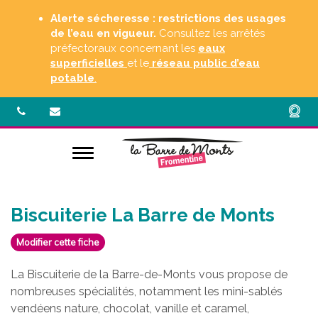
Gestion des traceurs
Alerte sécheresse : restrictions des usages
de l’eau en vigueur.
Consultez les arrêtés
préfectoraux concernant les
eaux
superficielles
et le
réseau public d’eau
potable
.
Aller à la navigation
Biscuiterie La Barre de Monts
Modifier cette fiche
La Biscuiterie de la Barre-de-Monts vous propose de
nombreuses spécialités, notamment les mini-sablés
vendéens nature, chocolat, vanille et caramel,