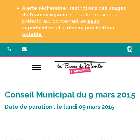
Gestion des traceurs
Alerte sécheresse : restrictions des usages
de l’eau en vigueur.
Consultez les arrêtés
préfectoraux concernant les
eaux
superficielles
et le
réseau public d’eau
potable
.
Aller à la navigation
Conseil Municipal du 9 mars 2015
Date de parution : le lundi 09 mars 2015